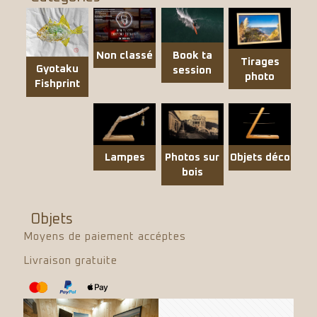
Non classé
Book ta
Tirages
Gyotaku
session
photo
Fishprint
Objets déco
Lampes
Photos sur
bois
Objets
Moyens de paiement accéptes
Livraison gratuite