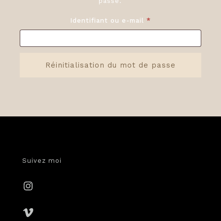
passe.
Obligatoire
Identifiant ou e-mail
*
Réinitialisation du mot de passe
Suivez moi
Instagram
Vimeo