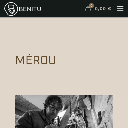
0
0,00 €
MÉROU