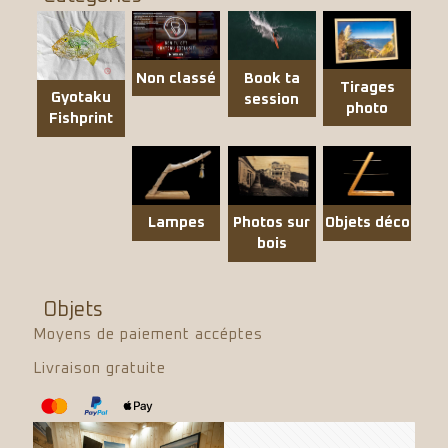
Non classé
Book ta
Tirages
Gyotaku
session
photo
Fishprint
Objets déco
Lampes
Photos sur
bois
Objets
Moyens de paiement accéptes
Livraison gratuite