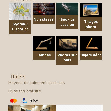
Non classé
Book ta
Tirages
Gyotaku
session
photo
Fishprint
Objets déco
Lampes
Photos sur
bois
Objets
Moyens de paiement accéptes
Livraison gratuite