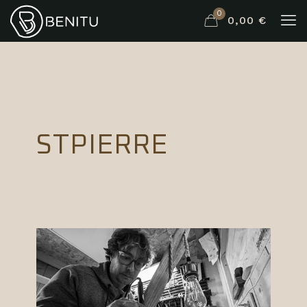
0
0,00 €
STPIERRE