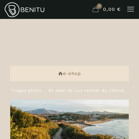
0
0,00 €
e-shop
Tirages photo
/
St Jean de Luz sentier du littoral