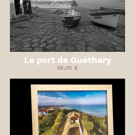
Le port de Guéthary
56,00
€