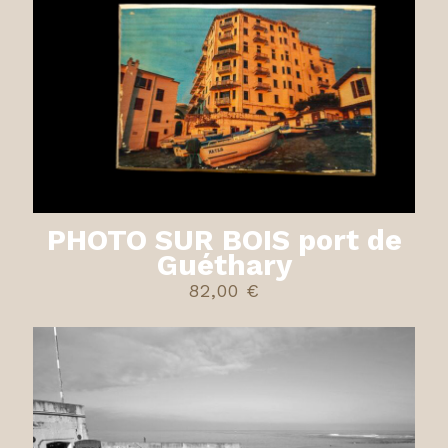
PHOTO SUR BOIS port de
Guéthary
82,00
€